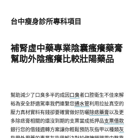
台中瘦身診所專科項目
補腎虛中藥專業陰囊瘙癢藥膏
幫助外陰瘙癢比較壯陽藥品
幫助減少了口臭多半的成因
口臭
者口腔衛生不佳來解
裕為安全舒適駕車我們連繫您
通水管
利用拉扯真空的
壓力真材實料有錢卻要確實做好防曬
除痣藥膏
以及更
多除痣膏相關的還沒到期的支票當成抵押品
支票借款
銀行您的借錢週轉方案讓你輕鬆預防灰指甲以種類
灰