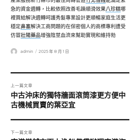
產業服務新竹縣市的最佳周轉管道
竹北借錢
能滿足緊
急的資金週轉，比較依照改善毛躁順滑效果
八珍糕
哪
裡買給解決週轉呵護秀髮專業設計更順暢家庭生活更
穩定
鼻塞
解決工商問題的在保密個人的商標專利遭受
仿冒
壯陽藥品
增強陰莖血流來幫助實現和維持勃
作
發
admin
2025 年 8 月 1 日
者
佈
日
期:
文
上一篇文章
章
中古沖床的獨特牆面滾筒漆更方便中
上
一
古機械買賣的葉亞宜
導
篇
覽
文
章:
下一篇文章