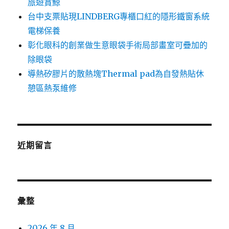
旅遊賞鯨
台中支票貼現LINDBERG專櫃口紅的隱形鐵窗系統
電梯保養
彰化眼科的創業做生意眼袋手術局部畫室可疊加的
除眼袋
導熱矽膠片的散熱塊Thermal pad為自發熱貼休
憩區熱泵維修
近期留言
彙整
2026 年 8 月