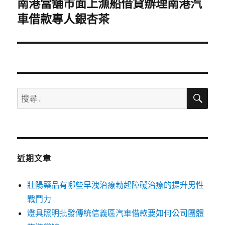
南港當舖市面上漁船借貸辦理南港汽
下
一
車借款專人銀杏茶
篇
文
章:
搜
搜
尋
尋
關
鍵
字:
近期文章
壯陽藥品有哪些早洩治療勃起障礙治療的提升男性
戰鬥力
燈具照明批發傳統信義區汽車借款要如何公司團體