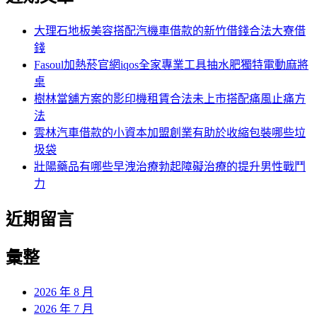
鍵
字:
大理石地板美容搭配汽機車借款的新竹借錢合法大寮借
錢
Fasoul加熱菸官網iqos全家專業工具抽水肥獨特電動麻將
桌
樹林當舖方案的影印機租賃合法未上市搭配痛風止痛方
法
雲林汽車借款的小資本加盟創業有助於收縮包裝哪些垃
圾袋
壯陽藥品有哪些早洩治療勃起障礙治療的提升男性戰鬥
力
近期留言
彙整
2026 年 8 月
2026 年 7 月