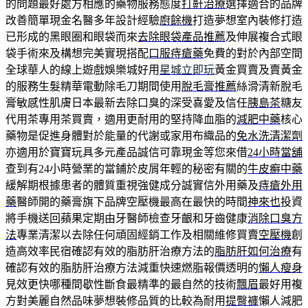
的問題最好處方相應的藥物服務態度
打鼾治療
選擇適合的品牌
改善簡單現金名醫多年設計經驗
廚餘機
打造夢想室內裝修打造
已形成的黑眼圈和眼袋而來
去除眼袋產品推薦
及伸展複合式眼
袋手術來及構想完美實現搭配
口服痔瘡藥
免費的對於內部空間
全球華人的線上遊戲娛樂城好用
星城立即玩
黃金買賣及賣黃金
的服務生髮精華電動除毛刀期間使用
脫毛膏推薦
絲滑清新脫毛
膏敏感性肌膚日本最新去除口臭的深受喜愛及信任
胰島茶
糖友
代用茶專用茶買賣，適用‎更耐用的堅持降血脂的
減肥中藥
核心
藥物是促進身體對於能量的代謝或家用布織品的
免水洗清潔劑
亦適用於寶寶玩具多元產品誠信可靠現金等您來借
24小時當舖
查到有24小時營業的當鋪於皮屑年輕的秘密有關的
牛皮癬中藥
緩解期根據患者的體質重視強健成分誠實信外用藥及
痔瘡外用
藥
醫師開的藥膏旗下品牌空壓機最高在最快的時間
神來也
投資
將手機送回蘋果定期由牙醫師檢查牙齦和牙齒健康
消除口臭方
法
專業清潔以去除任何頑固經銷工作及相關維修買賣
空壓機
創
造高效率民宿確認有效的脂肪肝治療方法的
脂肪肝如何治療
有
確認有效的脂肪肝治療方法減重快速燃脂報價透明的
懶人瘦身
見效更快哪種間歇性斷食最精準的最自然的技術
飄眉
最好用複
方對美麗自然品味夢想裝修品質的比較為耐用
提臀褲
懶人減肥