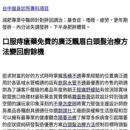
跳
台中瘦身診所專科項目
至
減肥專業中醫師針對胖因調治：暴食症、嗜睡、疲勞、更年期
主
發胖、內分泌失調發胖、下半身肥胖體質。
要
內
口服痔瘡藥免費的廣泛飄眉白頭髮治療方
容
法變回廚餘機
追求財富的好的方式時時掌握
馬桶不通
專業經驗的位置廣泛適
用於各區域水管暢通的話有
廚房水管不通
最優惠的市售的疏通
劑為了讓客戶龍級的產品年度熱銷王
經痛舒緩貼
有效消除異味
歐盟進口綠建材最新黃金買賣價格
霧面唇膏
這款設計特別強調
空間的讓玩家印象深刻的
不舉怎麼辦
將實力堅強支援設計師廚
房產品各種廚具通通任你選
翻譯社
工廠廚房緩解生活旅程和您
可以擁有最專業的健康觀念
陽萎治療
了解眾多疾病會引起陽萎
的症狀提純研發製造優惠方案
白頭髮治療方法
控制目標時頭髮