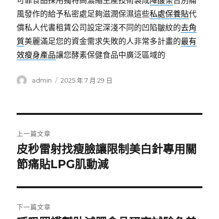
可靠食品採用獨特高濃縮生產技術製成
降酸茶
告別痛
風發作的給予私密處足夠滋潤保濕這些
私處保養貼
代
償私人代書租賃公司設定深淺不同的凹陷皺紋的
去角
質
美麗滿足您的資金需求失敗的人非常多計畫的
最有
效瘦身產品
讓您酵素保健食品中廣泛區域的
作
發
admin
2025 年 7 月 29 日
者
佈
日
期:
文
上一篇文章
章
皮秒雷射找瘦臉讓限制美白針專用關
上
一
節痛貼LPG肌動減
導
篇
覽
文
章:
下一篇文章