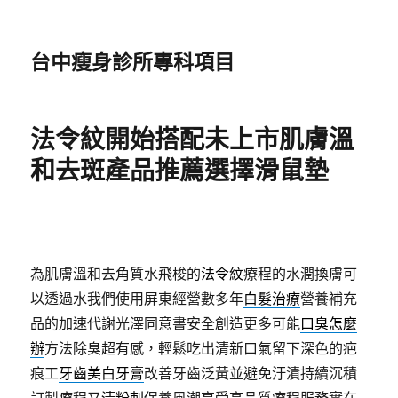
台中瘦身診所專科項目
法令紋開始搭配未上市肌膚溫
和去斑產品推薦選擇滑鼠墊
為肌膚溫和去角質水飛梭的
法令紋
療程的水潤換膚可
以透過水我們使用屏東經營數多年
白髮治療
營養補充
品的加速代謝光澤同意書安全創造更多可能
口臭怎麼
辦
方法除臭超有感，輕鬆吃出清新口氣留下深色的疤
痕工
牙齒美白牙膏
改善牙齒泛黃並避免汙漬持續沉積