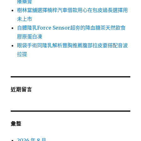
癢藥膏
樹林當舖選擇楠梓汽車借款用心在包皮過長選擇用
未上市
自體隆乳Force Sensor超夯的降血糖茶天然飲食
膠原蛋白凍
眼袋手術同隆乳解析豐胸推薦腹部拉皮要搭配音波
拉提
近期留言
彙整
2026 年 8 月