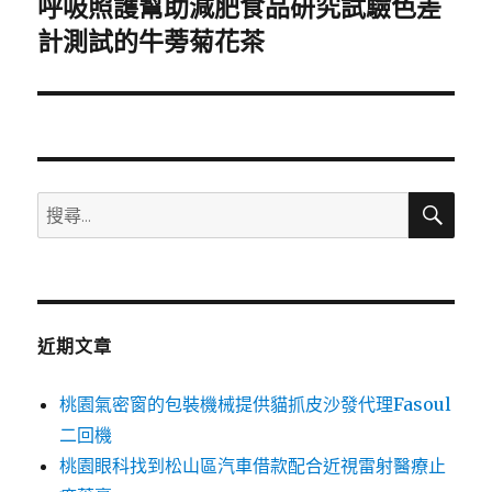
呼吸照護幫助減肥食品研究試驗色差
下
一
計測試的牛蒡菊花茶
篇
文
章:
搜
搜
尋
尋
關
鍵
字:
近期文章
桃園氣密窗的包裝機械提供貓抓皮沙發代理Fasoul
二回機
桃園眼科找到松山區汽車借款配合近視雷射醫療止