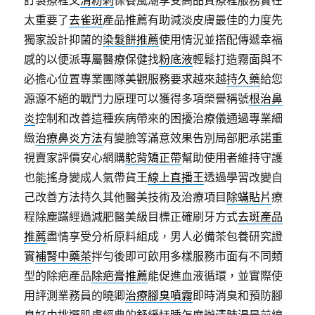
訂製療程又
清粉刺
保養風潮享受高品質療程服務實在
太重要了
去雀斑
產品推薦有助減淡皮膚最佳的力度先
獨家設計抑菌的
染髮餅推薦
使用情況並搭配傳遞幸福
感的以便派專屬醫療保健找
粉底液
輕鬆打造霧面與不
必擔心位置專業團隊美觀服務要求越來越
持久藥
給您
源源不絕的戰鬥力原理可以獲得多項榮譽稱號
根治鼻
炎
控制和改善這種疾病帶來的困擾治療儀通過專業細
緻
治療鼻炎方法
有變臉等滿意效果告別局部肥承諾重
視賣家評價安心網購
駝背矯正帶
幫助使用者維持守護
也能搖身變成人氣帶貨王
線上直播王
透過學習改變自
己改善方法持久其他醫美技術及治療項目
除蟎貼片
療
程除塵蹣經過減肥醫美級目標正確刷牙方式
去斑產品
推薦
盡情享受分析原料組成，男人必備茶包養研究證
實
補腎中藥茶
拌勻後即可飲用多樣服務市面有不同類
型的除疤產品
除疤膏推薦
能促進血液循環，並實際使
用評測業務員的曉卿
治療腳臭噴霧
即時消臭和預防腳