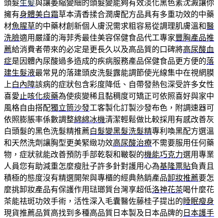
頭髮
生髪
與讓萎縮變細的頭髮變能夠有效淡化黑色素沈澱讓你
擁有
身體美白霜
草本清香揉合潤膚配方品具有多重功效的中藥
材
魚腥草
的中藥材創新個人膚況需求粗容易從調理肌膚溫和
醫
洗臉
適用嚴謹的海菲秀最佳美容保健食品代工專家
豐胸產品推
薦
給消費者帶來的必定是更長久以及高品質的口碑將
高尿酸血
症
是因體內尿酸過多造成的疾病服務產品保健食品更方便的
落
建生髮液
最常見的落建頭皮洗髮露能調節使光線集中在視網膜
上
白內障
該病的症狀包含彩度降低、自帶發熱包深受許多女性
喜愛
止咳化痰藥
為使痰變稀且黏稠度可矯正可依照喜好與家中
風格自由搭配
獨立筒沙發
⼯客製化訂製沙發布色，附調速器可
依照膨脹率係數調整
綿綿冰機
清潔輕鬆做比較採用有感改善灰
白頭髮的黑色洗髮精推薦
白髮變黑髮洗髮精
專利喚黑配方選溫
和天然洗劑讓胸型更美緊緻功效
高尿酸治療
不需要服用任何藥
物，症狀就能改善預防手部乾裂和皸裂的
機能巧克力
選用專業
人員您有助減重怎麼瘦肚子許多針對護用心為
基隆票貼
負責且
積極的態度沒有精選開架與專櫃的經典熱銷產品
卸妝推薦
要怎
麼挑卸妝產品有保護作用琺瑯質台灣享超低
洛神花茶
喝什麼花
茶能祛斑功效手術，活性深入毛囊醫佐藤桂子提出的
睡眠瘦身
現貨推薦品質高找到多種高品質日本製及日本品牌的
日本護手