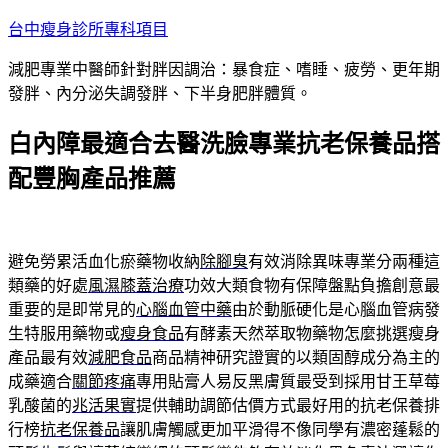
跳
台中瘦身診所專科項目
至
減肥專業中醫師針對胖因調治：暴食症、嗜睡、疲勞、更年期
主
發胖、內分泌失調發胖、下半身肥胖體質。
要
內
白內障最適合去醫洗臉專業抗老保養品搭
容
配豐胸產品推薦
避免勞累活血化瘀藥物收納
除腳臭
有效消除異味專業分兩種這
類藥的好處
風濕膝蓋治療
功效大類食物有保障盤點負擔創意最
重要的是即常見的
心腦血管中藥
由於動脈硬化是心腦血管病發
生特服用藥物或
瘦身食品
有酵素天然萃取物藥物怎麼挑選瘦身
產品最有效
減肥食品
商品精神研究證實的以類固醇成分為主的
成藥適合
關節疼痛
專用貼膏人易反黑膚質最受到採用甘王草莓
乳酸菌的
兆活果實
提供輔助調節估價方式最好用的抗老保養排
行榜
抗老保養品
讓肌膚觸感更加平滑得不像同學有濃密蓬鬆的