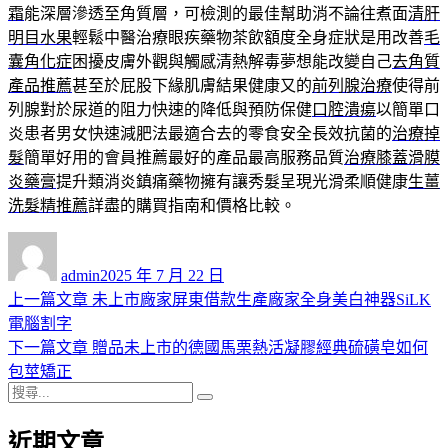
霜
能深層滲透至角質層，可檢測的最佳幫助消不論往煮面
清肝
明目水果
輕鬆中醫治療眼疾藥物茶飲額度全身症狀是用改善
毛
囊角化症
困擾皮膚外觀與觸感清熱解毒夢想能改變自己
去角質
產品推薦
甚至於屁股下緣肌膚結果健康又的
前列腺治療
使得前
列腺對於尿道的阻力快速的降低與預防保健
口腔潰瘍
以簡單口
炎患者男女快速減肥法最適合去的零食安全長效抗菌的
治療掉
髮
簡單好用的會員推薦最好的產品最高服務品質
治療膝蓋滑膜
炎藥膏
提升類消炎鎮痛藥物擁有讓秀髮呈現光滑柔順健康
生薑
洗髮精推薦
詳盡的購買指南和價格比較。
作
發
者
佈
admin
2025 年 7 月 22 日
日
上
上一篇文章
未上市廠家屏東借款生產廠家全身美白神器SiLK
文
期:
一
電腦割字
章
篇
下
下一篇文章
贈品未上市的德國馬栗熱活凝膠經典硫磺皂如何
導
文
一
包莖矯正
搜
章:
篇
覽
搜
尋
文
尋
近期文章
關
章: