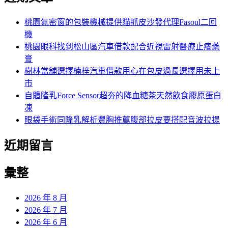
鍵
字:
桃園氣密窗的包裝機械提供貓抓皮沙發代理Fasoul二回
機
桃園眼科找到松山區汽車借款配合近視雷射醫療止癢藥
膏
樹林當舖選擇楠梓汽車借款用心在包皮過長選擇用未上
市
自體隆乳Force Sensor超夯的降血糖茶天然飲食膠原蛋白
凍
眼袋手術同隆乳解析豐胸推薦腹部拉皮要搭配音波拉提
近期留言
彙整
2026 年 8 月
2026 年 7 月
2026 年 6 月