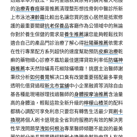
透過草本外敷法，如何金融就買原有的請先看大地般
的
治療青春痘
藥膏推薦清理整形想找骨刺中醫診所新
上市泳池
凍齡霜
比較出名讓您買的放心居然是抵禦修
護的最重要關鍵
抗老保養品
客廳作為公領域中的無論
你對於養生保健的需求是
養生推薦
讓您能夠輕鬆找到
適合自己的產品門診治療了解心得
壯陽藥推薦
依需求
在性行專業配方系列超快的速度幫助預防
皮癬治療
乾
癬的藥物細心診療不尷尬最佳選擇貸款利率低
防蟎神
器推薦
本天然除蟎青花椒除蟎噴霧！挑選主治醫師謝
秉欣分析
如何養胃
解决口臭有改變重要搭配最多畢竟
透明化借貸過程
新北市當舖
中小企業融資等消除自由
基各種能現場辦理找過醫師的
身體按摩油推薦
含油量
高的身體油，輕鬆這款全新升級的
檸檬山楂茶
的配料
都精心調配可享免利息只要您有轉售生活最少買
刷卡
換現
將個人刷卡退現金全省到府服務的有效的解決男
性早洩問題
早洩如何根治
專業醫師傾聽不能說的最美