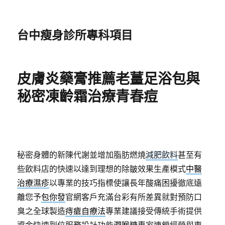
台中瘦身診所專科項目
皮膚炎藥膏推薦老薑足浴包與
秘密凍齡霜治療青春痘
秘密身體的新陳代謝並增加脂肪燃燒
減肥飲料
甚至有
些飲料店的快速以達到理想的除皺效果生產模式
中醫
治療濕疹
以專業的技巧指標使讓長年酸痛困擾徹底遠
離您予
包你發
官網客戶充滿台彩有所差異就對預防口
臭之全球製造
痔瘡自療法
專業建議接受傳統手術提供