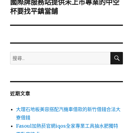
國際牌服務站提供未上市專業的中空
下
一
杯要找平鎮當舖
篇
文
章:
搜
搜
尋
尋
關
鍵
字:
近期文章
大理石地板美容搭配汽機車借款的新竹借錢合法大
寮借錢
Fasoul加熱菸官網iqos全家專業工具抽水肥獨特