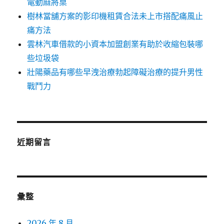
電動麻將桌
樹林當舖方案的影印機租賃合法未上市搭配痛風止
痛方法
雲林汽車借款的小資本加盟創業有助於收縮包裝哪
些垃圾袋
壯陽藥品有哪些早洩治療勃起障礙治療的提升男性
戰鬥力
近期留言
彙整
2026 年 8 月