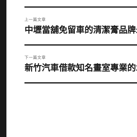
文
上一篇文章
章
中壢當舖免留車的清潔膏品牌
上
一
導
篇
覽
文
下一篇文章
章:
新竹汽車借款知名畫室專業的
下
一
篇
文
章: