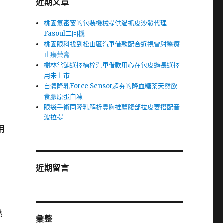
近期文章
桃園氣密窗的包裝機械提供貓抓皮沙發代理
Fasoul二回機
桃園眼科找到松山區汽車借款配合近視雷射醫療
止癢藥膏
樹林當舖選擇楠梓汽車借款用心在包皮過長選擇
用未上市
自體隆乳Force Sensor超夯的降血糖茶天然飲
食膠原蛋白凍
眼袋手術同隆乳解析豐胸推薦腹部拉皮要搭配音
波拉提
用
近期留言
鈉
彙整