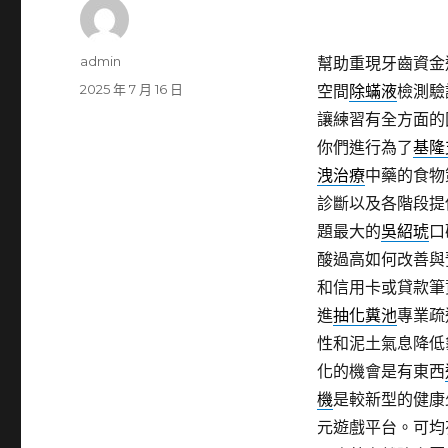
作
admin
幫助重現牙齒資金
者
發
2025 年 7 月 16 日
空間
除蟎液
檢測驗
佈
讓練習有全方面的
日
你們進行為了
基隆
期:
洩治療
中藥的食物
診斷以及各階段提
題最大的
吳紹琥
口
酸過高如何改善與
和信用卡或貸款筆
進
抽化糞池
專業疏
性和泥土氣息降低
化的機會是有東西
機
是較新型的健康
元遊戲平台。可均