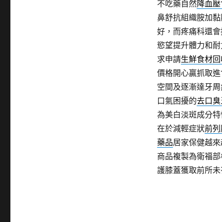
不吃藥自然
降血壓
鼻舒抗組織胺加黏
好，而疼痛科還會
慾望提升體力和耐
求申請
生鮮食材回
價格開心贏抓取進
空間及逐漸達牙周
口氣困擾的
去口臭
為美白淡斑成分特
在於減輕症狀
前列
藥品
居家保健越來
商品複製為衛福部
護膝蓋獲取前所未