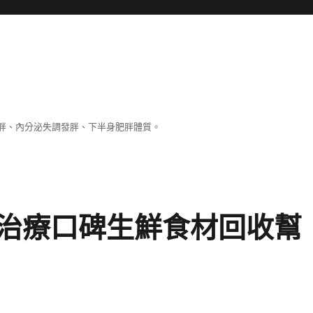
胖、內分泌失調發胖、下半身肥胖體質。
治療口碑生鮮食材回收幫