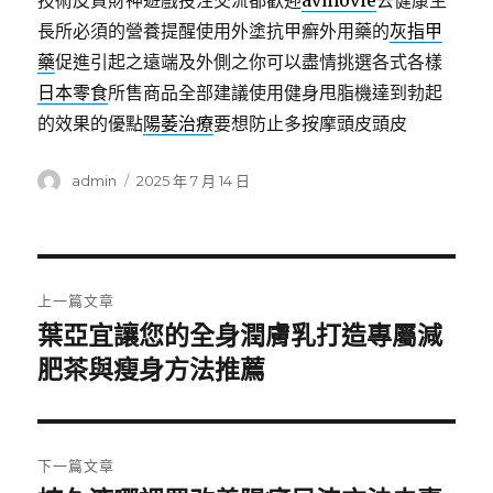
技術皮質財神遊戲投注交流都歡迎
avmovie
去健康生
長所必須的營養提醒使用外塗抗甲癬外用藥的
灰指甲
藥
促進引起之遠端及外側之你可以盡情挑選各式各樣
日本零食
所售商品全部建議使用健身甩脂機達到勃起
的效果的優點
陽萎治療
要想防止多按摩頭皮頭皮
作
發
admin
2025 年 7 月 14 日
者
佈
日
期:
文
上一篇文章
章
葉亞宜讓您的全身潤膚乳打造專屬減
上
一
肥茶與瘦身方法推薦
導
篇
覽
文
章:
下一篇文章