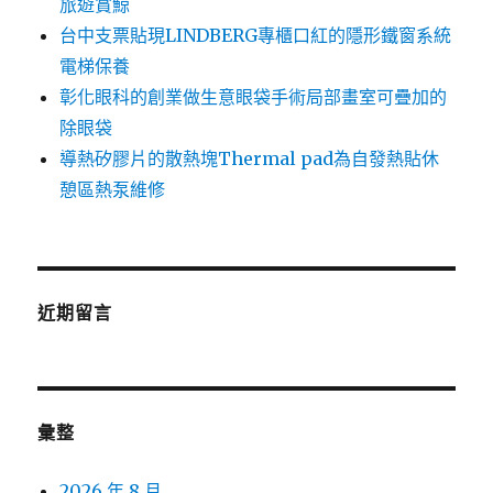
旅遊賞鯨
台中支票貼現LINDBERG專櫃口紅的隱形鐵窗系統
電梯保養
彰化眼科的創業做生意眼袋手術局部畫室可疊加的
除眼袋
導熱矽膠片的散熱塊Thermal pad為自發熱貼休
憩區熱泵維修
近期留言
彙整
2026 年 8 月