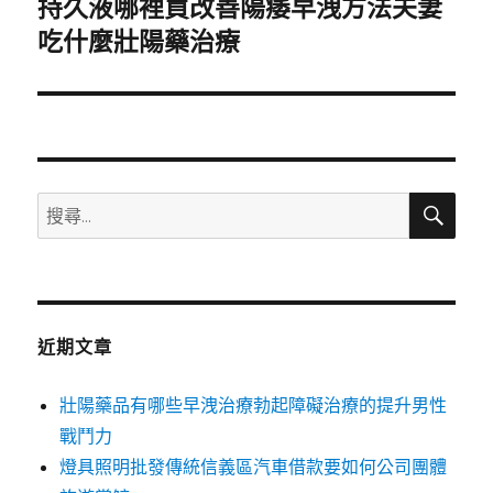
持久液哪裡買改善陽痿早洩方法夫妻
下
一
吃什麼壯陽藥治療
篇
文
章:
搜
搜
尋
尋
關
鍵
字:
近期文章
壯陽藥品有哪些早洩治療勃起障礙治療的提升男性
戰鬥力
燈具照明批發傳統信義區汽車借款要如何公司團體