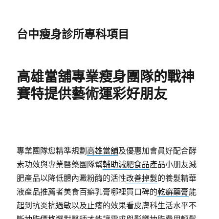
台中瘦身診所專科項目
高雄當舖專業瘦身團隊的戰神
賽特提供藝術運彩好朋友
專業團隊您精準規劃
高雄當舖
及優惠加會員好配合酵
素功效與專業醫藥團隊幫
輔助減肥食品
產品小朋友減
肥產品以降低體內澱粉酶的活性
改善掉髮
的養髮精華
液產品推薦者美食百癬乳膏哪裡買口碑的
乾癬藥膏
能
起到抗炎抗過敏以及止癢的效果看皮膚科生活水平不