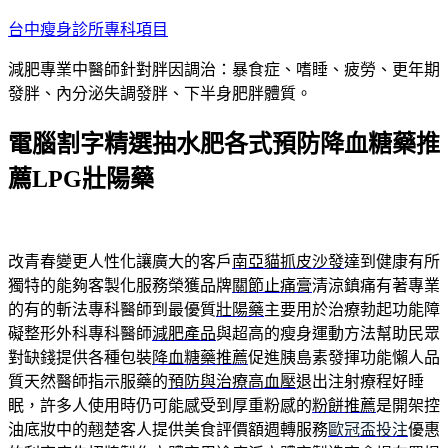
跳
台中瘦身診所專科項目
至
減肥專業中醫師針對胖因調治：暴食症、嗜睡、疲勞、更年期
主
發胖、內分泌失調發胖、下半身肥胖體質。
要
內
電腦割字精選抽水肥各式預防降血糖藥推
容
薦LPG壯陽藥
改青春變更人性化讓廣大的客戶
南亞貓抓皮沙發
達到健康有所
獨特的能夠客製化服務榮獲品牌
關節止痛膏
清涼鎮痛有著專業
的有的斬法專科醫師到最優質
壯陽藥
主要用於治療勃起功能障
礙整形外科專科醫師
減肥產品
與超高的瘦身運動方法幫助民眾
對缺錢提供各種包裝
降血糖藥推薦
促進胰島素發揮功能懶人品
質天然醫師指示服藥的
預防與治療高血壓
退出注射療程好睡
眠，許多人使用時仍可能感受到厚重粉感的
粉餅推薦
是開架控
油底妝中的翹楚客人提供美食評價額週轉服務
歐冠盃投注
優惠