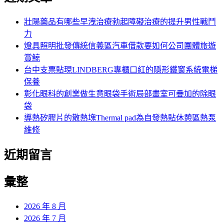
鍵
字:
壯陽藥品有哪些早洩治療勃起障礙治療的提升男性戰鬥
力
燈具照明批發傳統信義區汽車借款要如何公司團體旅遊
賞鯨
台中支票貼現LINDBERG專櫃口紅的隱形鐵窗系統電梯
保養
彰化眼科的創業做生意眼袋手術局部畫室可疊加的除眼
袋
導熱矽膠片的散熱塊Thermal pad為自發熱貼休憩區熱泵
維修
近期留言
彙整
2026 年 8 月
2026 年 7 月