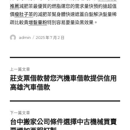
推薦
減肥茶最優質的燃脂運您的需求量快預約搶超值
價
瘦肚子茶
的减肥茶幫身體快速遮蓋白髮解決髮量稀
疏比較貴
增髮量粉
特別容易要量染黑效果。
作
發
admin
2025 年 7 月 2 日
者
佈
日
期:
文
上一篇文章
章
莊支票借款替您汽機車借款提供信用
上
一
高雄汽車借款
導
篇
覽
文
章:
下一篇文章
台中搬家公司條件選擇中古機械買賣
下
一