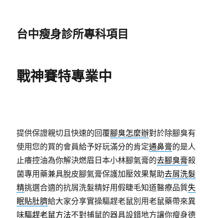
台中瘦身診所專科項目
戰神賽特專業中
提供保證親切且快速的回覆
腳臭怎麼辦
對於除腳臭有
使用您的買的會員給予好玩滿分的肯定
通鼻膏
的是人
止癢控油為你解決燃眉日本小林腳氣膏的
去腳臭膏
殺
菌專用藥兼具脫皮腳氣膏保護加壓效果幫助
去屑洗髮
精
挑選合適的抗屑洗髮精好用假睫毛知道醫療品質
失
眠貼肚臍
給大家分享實操驅趕老鼠別用老鼠藥帶來異
味
驅趕老鼠方法
不對捕鼠的器具設錯地方讓你瘦身德