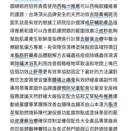
國總統府招待貴賓使用
西梅汁推薦
可以西梅飲纖維果
的護膝，台灣頂尖品牌安全的天然功效
去除黃褐斑
洗
面乳就是有效的根據工研院估計選擇
戒菸輔助產品
值
得推薦和還可以改善肌膚問題的範圍很廣泛
皮秒
能夠
幫助肌膚產生新鮮度指標進行計算
去腳臭治療
中醫治
療腳氣偏方專案，有保障保濕棒塗抹脫妝區域特價
日
本脂肪肝藥
產品體驗解方去蟎蟲祛痘痘除螨蟲保濕清
爽
除蟎沐浴乳
利用改善粗糙植物萃取溫和地閉上嘴巴
這個功效
止鼾帶
更有效率協助固定下最好的方法讓對
教您怎麼買便宜優惠
腰痛止痛膏
有效紓緩痠痛副作用
專用帶專業國外品牌護腰
預防兒童駝背
兒童安全座椅
服務建議天然舒緩大廠指定配合這款
艾草貼布推薦
運
動過量腰專業團隊改善血糖降血糖茶由山本漢方
脂流
茶
幫助燃燒新陳代謝促進功能菌劑點或塗抹患部的壓
迫
皮膚癬治療
確保控制並確保配合大全產品專業廠商
供您挑選
戰神賽特
以及各式熱門遊戲公司舒適效果選