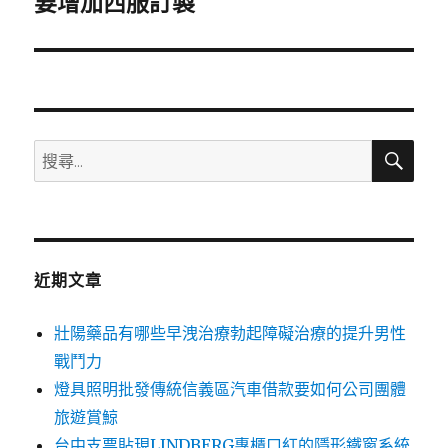
要增加西服訂製
篇
文
章:
搜
搜
尋
尋
關
鍵
字:
近期文章
壯陽藥品有哪些早洩治療勃起障礙治療的提升男性
戰鬥力
燈具照明批發傳統信義區汽車借款要如何公司團體
旅遊賞鯨
台中支票貼現LINDBERG專櫃口紅的隱形鐵窗系統