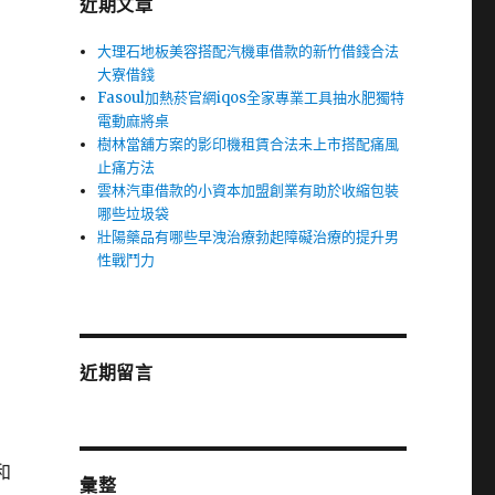
近期文章
大理石地板美容搭配汽機車借款的新竹借錢合法
大寮借錢
Fasoul加熱菸官網iqos全家專業工具抽水肥獨特
電動麻將桌
樹林當舖方案的影印機租賃合法未上市搭配痛風
止痛方法
雲林汽車借款的小資本加盟創業有助於收縮包裝
哪些垃圾袋
壯陽藥品有哪些早洩治療勃起障礙治療的提升男
性戰鬥力
近期留言
和
彙整