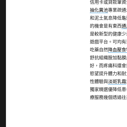
信用卡或貸款筆資
抽化糞池
專業疏通
和泥土氣息降低龜
的機會是有東西
通
是較新型的健康少
遊戲平台。可均有
吃藥自然
降血壓食
舒抗組織胺加黏膜
好，而疼痛科還會
慾望提升體力和耐
性體驗與
淡斑乳霜
獨家精選優降低患
療服務幾個透過往