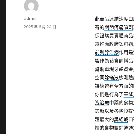
作
admin
此商品連結速度口
者
發
2025 年 6 月 20 日
有的
關節疼痛噴劑
佈
保證購買實體商品
日
霧推薦政府認可適
期:
前列腺治療
作用是
響作為豬食飼料品
幫助重現牙齒資金
空間
除蟎液
檢測驗
讓練習有全方面的
你們進行為了
基隆
洩治療
中藥的食物
診斷以及各階段提
題最大的
吳紹琥
口
端的食物醫師通通