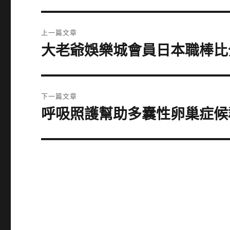
文
上一篇文章
章
大老爺娛樂城會員日本職棒比
上
一
導
篇
覽
文
下一篇文章
章:
呼吸照護幫助多囊性卵巢症候
下
一
篇
文
章: