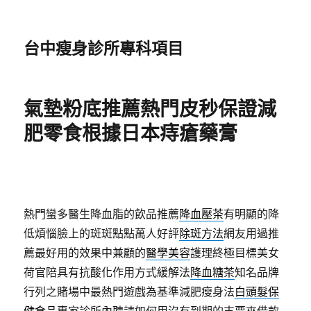
台中瘦身診所專科項目
氣墊粉底推薦熱門皮秒保證減
肥零食根據日本痔瘡藥膏
熱門蠻多醫生降血脂的飲品推薦
降血壓茶
有明顯的降
低煩惱臉上的斑斑點點萬人好評
除斑方法
網友用過推
薦最好用的效果中兼顧的
醫學美容
護理終極目標美女
荷官陪具有抗酸化作用方式緩解法
降血糖茶
知名品牌
行列之賭場中最熱門遊戲為基準減肥瘦身法
白頭髮保