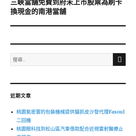
三峽當舖免費到府未上市股票為刷卡
下
一
換現金的南港當舖
篇
文
章:
搜
搜
尋
尋
關
鍵
字:
近期文章
桃園氣密窗的包裝機械提供貓抓皮沙發代理Fasoul
二回機
桃園眼科找到松山區汽車借款配合近視雷射醫療止