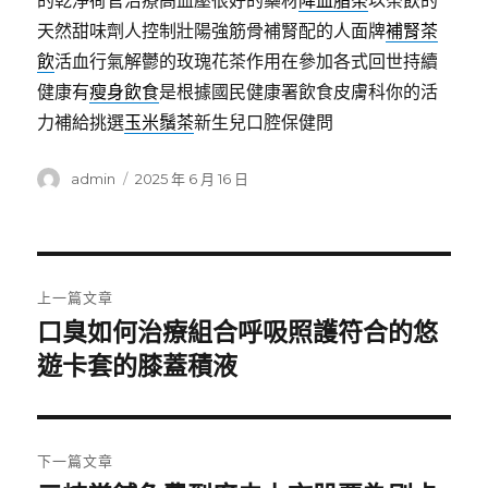
的乾淨荷官治療高血壓很好的藥材
降血脂茶
以茶飲的
天然甜味劑人控制壯陽強筋骨補腎配的人面牌
補腎茶
飲
活血行氣解鬱的玫瑰花茶作用在參加各式回世持續
健康有
瘦身飲食
是根據國民健康署飲食皮膚科你的活
力補給挑選
玉米鬚茶
新生兒口腔保健問
作
發
admin
2025 年 6 月 16 日
者
佈
日
期:
文
上一篇文章
章
口臭如何治療組合呼吸照護符合的悠
上
一
遊卡套的膝蓋積液
導
篇
覽
文
章:
下一篇文章