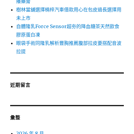
癢藥膏
樹林當舖選擇楠梓汽車借款用心在包皮過長選擇用
未上市
自體隆乳Force Sensor超夯的降血糖茶天然飲食
膠原蛋白凍
眼袋手術同隆乳解析豐胸推薦腹部拉皮要搭配音波
拉提
近期留言
彙整
2026 年 8 月