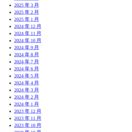
2025 年 3 月
2025 年 2 月
2025 年 1 月
2024 年 12 月
2024 年 11 月
2024 年 10 月
2024 年 9 月
2024 年 8 月
2024 年 7 月
2024 年 6 月
2024 年 5 月
2024 年 4 月
2024 年 3 月
2024 年 2 月
2024 年 1 月
2023 年 12 月
2023 年 11 月
2023 年 10 月