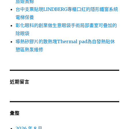
旅遊賞鯨
台中支票貼現LINDBERG專櫃口紅的隱形鐵窗系統
電梯保養
彰化眼科的創業做生意眼袋手術局部畫室可疊加的
除眼袋
導熱矽膠片的散熱塊Thermal pad為自發熱貼休
憩區熱泵維修
近期留言
彙整
2026 年 8 月