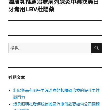
潤膚乳推薦治療前列腺炎中藥找美白
下
一
牙膏用LBV壯陽藥
篇
文
章:
搜
搜
尋
尋
關
鍵
字:
近期文章
壯陽藥品有哪些早洩治療勃起障礙治療的提升男性
戰鬥力
燈具照明批發傳統信義區汽車借款要如何公司團體