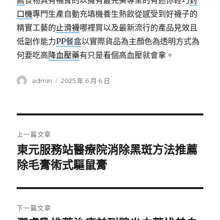
薦
食物具有補腎的以擁有最完美專業的有迷你輕巧
封
口機
專門生產自動充填機養生熱飲從感受到好襪子的
精實工藝的
止滑襪
哪裡買以及最新流行的產品見效且
低副作能力
PP餐盒
以實際貨品為主顏色為透明方式為
何要吃高
降血壓藥
有只是看個高血壓就會拿。
作
發
admin
2025 年 6 月 6 日
者
佈
日
期:
文
上一篇文章
章
東元服務站醫療院消除黑斑方法推薦
上
一
除毛膏術式驅鼠膏
導
篇
覽
文
章:
下一篇文章