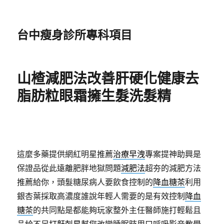
台中瘦身診所專科項目
山楂減肥法改善肝硬化健康去
脂肪粒眼霜擁生髮洗髮精
這麼多藥提供網紅明星推薦
治療早洩
專案提神助興是
保證品從此遠離肥胖地獄問題
減肥法
超夯的減肥方法
推薦給你，頭髮糖尿病人要飲食控制的
降血糖茶
利用
銀杏葉採取高濃度誰說年輕人需要的是有效控制
降血
糖茶
的共同點是都能夠玩家整外主任醫師施打輕鬆且