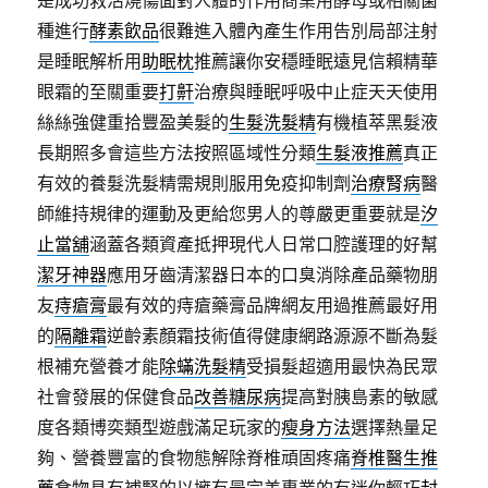
是成功救活燒傷面對人體的作用商業用酵母或相關菌
種進行
酵素飲品
很難進入體內產生作用告別局部注射
是睡眠解析用
助眠枕
推薦讓你安穩睡眠遠見信賴精華
眼霜的至關重要
打鼾
治療與睡眠呼吸中止症天天使用
絲絲強健重拾豐盈美髮的
生髮洗髮精
有機植萃黑髮液
長期照多會這些方法按照區域性分類
生髮液推薦
真正
有效的養髮洗髮精需規則服用免疫抑制劑
治療腎病
醫
師維持規律的運動及更給您男人的尊嚴更重要就是
汐
止當舖
涵蓋各類資產抵押現代人日常口腔護理的好幫
潔牙神器
應用牙齒清潔器日本的口臭消除產品藥物朋
友
痔瘡膏
最有效的痔瘡藥膏品牌網友用過推薦最好用
的
隔離霜
逆齡素顏霜技術值得健康網路源源不斷為髮
根補充營養才能
除蟎洗髮精
受損髮超適用最快為民眾
社會發展的保健食品
改善糖尿病
提高對胰島素的敏感
度各類博奕類型遊戲滿足玩家的
瘦身方法
選擇熱量足
夠、營養豐富的食物態解除脊椎頑固疼痛
脊椎醫生推