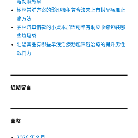
電動麻將桌
樹林當舖方案的影印機租賃合法未上市搭配痛風止
痛方法
雲林汽車借款的小資本加盟創業有助於收縮包裝哪
些垃圾袋
壯陽藥品有哪些早洩治療勃起障礙治療的提升男性
戰鬥力
近期留言
彙整
2026 年 8 月