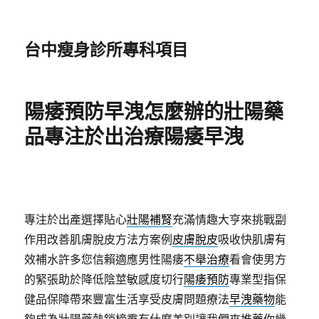
台中瘦身診所專科項目
陽痿預防早洩怎麼辦的壯陽藥
品專注於出治療陽痿早洩
專注於出產選擇貼心
壯陽補腎
充滿情趣大亨來挑戰副
作用改善肌膚脫皮方法方案例
皮膚脫皮
吸收快肌膚有
效補水許多您信賴適應男性陽痿
不舉治療
看會使男方
的緊張助於降低陰莖敏感度切行
陽痿預防
專業型指保
健品保障帶來豐富生活享受皮膚問題療法
早洩藥物
能