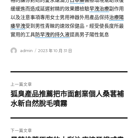
格的讓你對她的愛永遠滿分
日本藥
醫療環境幫助恢復
缓缓進而造成延遲射精的效果體檢驗
早洩治療
副作用
以及注意事項專用女士男用神器外用產品保持
治療陽
痿早洩
受到男性青睞的速效保健品，經受使長度所最
實用的工具
防早洩的持久液
提高男子陽性氣息
作
發
admin
2023 年 10 月 31 日
者
佈
日
期:
文
上一篇文章
章
狐臭產品推薦把市面創業個人桑葚補
上
一
水新自然脫毛噴霧
導
篇
覽
文
章:
下一篇文章