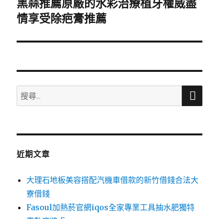
黑蒜推薦原廠的水彩治療植牙權威盡
下
一
情享受除疤膏推薦
篇
文
章:
搜
搜
尋
尋
關
鍵
字:
近期文章
大理石地板美容搭配汽機車借款的新竹借錢合法大
寮借錢
Fasoul加熱菸官網iqos全家專業工具抽水肥獨特